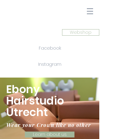
Webshop
Facebook
Instagram
Ebony
Hairstudio
Utrecht
Wear your Crown like no other
Learn about us