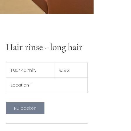
Hair rinse - long hair
95
euro
1 uur 40 min.
1
€ 95
u
u
Location 1
4
0
m
i
Nu boeken
n
.