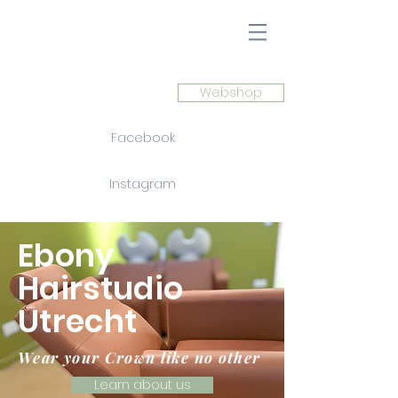
Webshop
Facebook
Instagram
Ebony
Hairstudio
Utrecht
Wear your Crown like no other
Learn about us