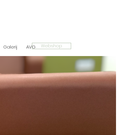
l: 030-2313042/06-
Webshop
Galerij
AVG