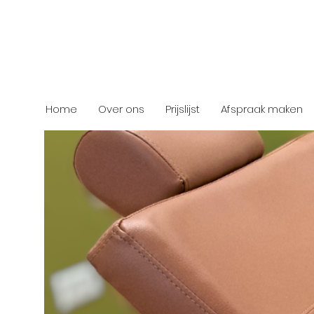
orte Jansstraat 10,
879210
Home
Over ons
Prijslijst
Afspraak maken