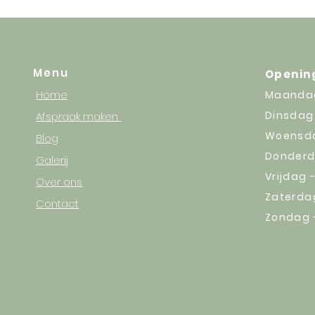
het haar gemakkelijk te stylen n
veerkrachtig. De ingrediënten die
9, vitaminen, antioxidanten en 
van DEHEB producten aan. Lees 
Menu
Openin
Home
Maandag
Dinsdag 
Afspraak maken
Woensdag
Blog
Donderda
Galerij
Vrijdag 
Over ons
Zaterdag
Contact
Zondag 
Veelgestelde
vragen