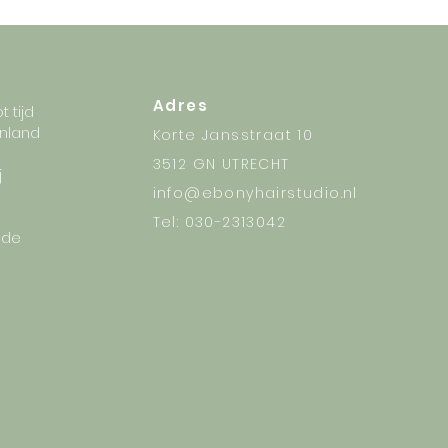
n of watergolven, blijft het haar
ardige oliën rijk aan omega 3, 6,
r thuisonderhoud de verzorging
Adres
 tijd
enland
Korte Jansstraat 10
3512 GN UTRECHT
j
info@ebonyhairstudio.nl
Tel: 030-2313042
 de