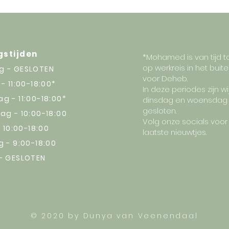
aar wens, met de producten van DEHEB. En ook na diffusen, föhne
 dit alles mogelijk maken zijn natuurlijke, koudgeperste planta
mineralen. Voor optimale voedende werking, adviseren wij voo
hier meer over DEHEB www.deheb.nl
gstijden
*Mohamed is van tijd tot
op werkreis in het buit
 - GESLOTEN
voor Deheb.
- 11:00-18:00*
In deze periodes zijn wi
 - 11:00-18:00*
dinsdag en woensdag
gesloten.
g - 10:00-18:00
Volg onze socials voor
- 10:00-18:00
laatste nieuwtjes.
 - 9:00-18:00
- GESLOTEN
© 2020 by Dunya van Veenendaal