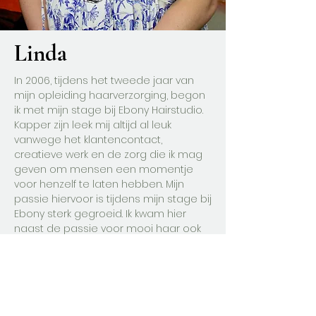
Linda
In 2006, tijdens het tweede jaar van
mijn opleiding haarverzorging, begon
ik met mijn stage bij Ebony Hairstudio.
Kapper zijn leek mij altijd al leuk
vanwege het klantencontact,
creatieve werk en de zorg die ik mag
geven om mensen een momentje
voor henzelf te laten hebben. Mijn
passie hiervoor is tijdens mijn stage bij
Ebony sterk gegroeid. Ik kwam hier
naast de passie voor mooi haar ook
in aanraking met de jarenlange kennis
die Mohammed had opgebouwd, wat
nog meer verdieping bracht in het vak.
Mede daarom ben ik na mijn stage in
2006 gebleven, en werk ik nog steeds