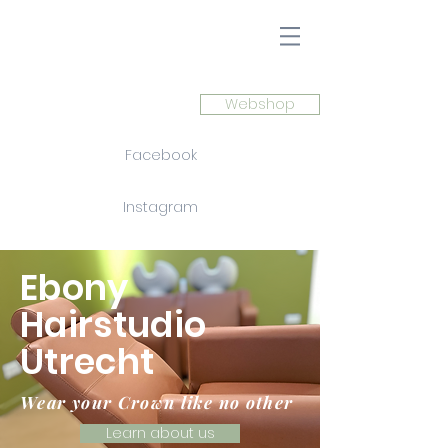
Webshop
Facebook
Instagram
Ebony
Hairstudio
Utrecht
Wear your Crown like no other
Learn about us