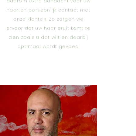
daarom extra aandacht voor uw
haar en persoonlijk contact met
onze klanten. Zo zorgen we
ervoor dat uw haar eruit komt te
zien zoals u dat wilt en daarbij
optimaal wordt gevoed.