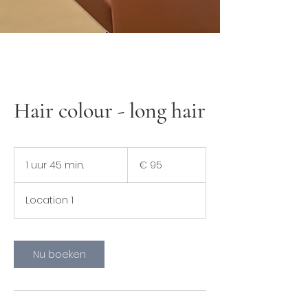
Hair colour - long hair
95
euro
1 uur 45 min.
1
€ 95
u
u
Location 1
4
5
m
i
Nu boeken
n
.