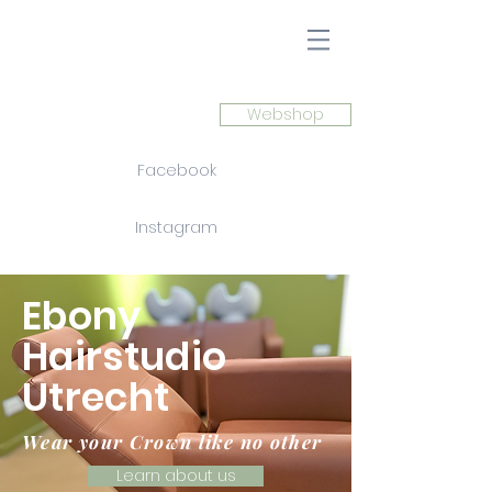
Webshop
Facebook
Instagram
Ebony
Hairstudio
Utrecht
Wear your Crown like no other
Learn about us