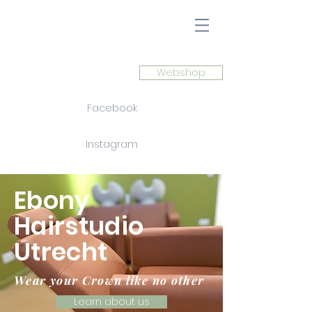
Webshop
Facebook
Instagram
Ebony
Hairstudio
Utrecht
Wear your Crown like no other
Learn about us