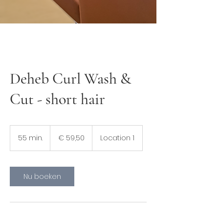
Deheb Curl Wash &
Cut - short hair
59,50
euro
55 min.
5
€ 59,50
Location 1
5
m
i
n
Nu boeken
.