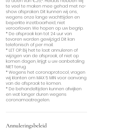
te doen van €25,-. Helaas hebben wij
te veel te maken mee gehad met no-
show afspraken. Dit kunnen wij ons,
wegens onze lange wachttijden en
beperkte inzetbaarheid, niet
veroorloven. We hopen op uw begrip.
* De afspraak kan tot 24 uur van
tevoren worden gewijzigd. Dit kan
telefonisch of per mail.
* LET OP: Bij het te laat annuleren of
wijzigen van de afspraak, of niet op
komen dagen, krijgt u uw aanbetaling
NIET terug.
* Wegens het coronaprotocol, vragen
wij klanten om MAX 5 MIN voor aanvang
van de afspraak te komen.
* De behandeltijden kunnen afwijken
en wat langer duren wegens
coronamaatregelen.
Annuleringsbeleid